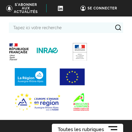
S'ABONNER
AUX
SE CONNECTER
ACTUALITÉS
Tapez
ici
votre
recherche
Toutes les rubriques