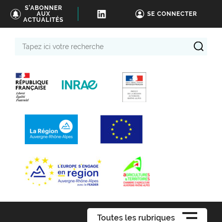
S'ABONNER
AUX
SE CONNECTER
ACTUALITÉS
Tapez
ici
votre
recherche
Toutes les rubriques