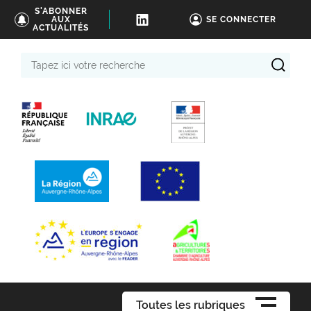
S'ABONNER
AUX
SE CONNECTER
ACTUALITÉS
Tapez
ici
votre
recherche
Toutes les rubriques