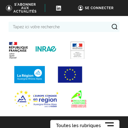
S'ABONNER
AUX
SE CONNECTER
ACTUALITÉS
Tapez
ici
votre
recherche
Toutes les rubriques