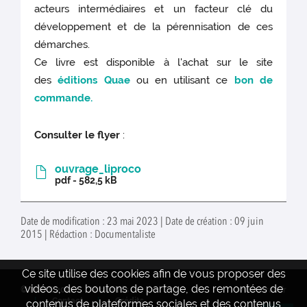
acteurs intermédiaires et un facteur clé du
développement et de la pérennisation de ces
démarches.
Ce livre est disponible à l'achat sur le site
des
éditions Quae
ou en utilisant ce
bon de
commande.
Consulter le flyer
:
ouvrage_liproco
pdf - 582,5 kB
Date de modification : 23 mai 2023 | Date de création : 09 juin
2015 | Rédaction : Documentaliste
Ce site utilise des cookies afin de vous proposer des
vidéos, des boutons de partage, des remontées de
© INRAE 2022
Actualités
www.inrae.fr
Contact
Crédits
contenus de plateformes sociales et des contenus