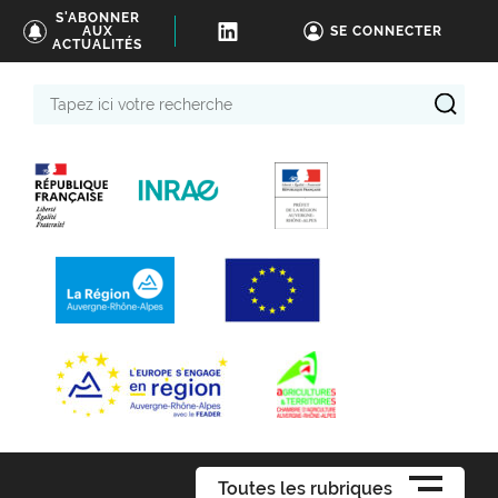
S'ABONNER
AUX
SE CONNECTER
ACTUALITÉS
Tapez
ici
votre
recherche
Toutes les rubriques